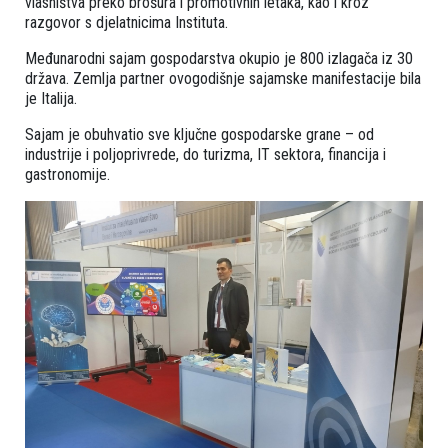
vlasništva preko brošura i promotivnih letaka, kao i kroz
razgovor s djelatnicima Instituta.
Međunarodni sajam gospodarstva okupio je 800 izlagača iz 30
država. Zemlja partner ovogodišnje sajamske manifestacije bila
je Italija.
Sajam je obuhvatio sve ključne gospodarske grane – od
industrije i poljoprivrede, do turizma, IT sektora, financija i
gastronomije.