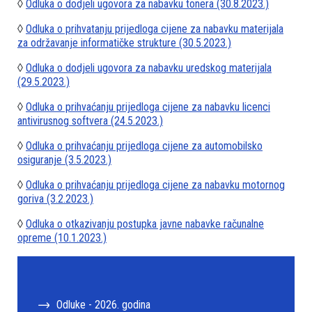
◊
Odluka o dodjeli ugovora za nabavku tonera (30.8.2023.)
◊
Odluka o prihvatanju prijedloga cijene za nabavku materijala
za održavanje informatičke strukture (30.5.2023.)
◊
Odluka o dodjeli ugovora za nabavku uredskog materijala
(29.5.2023.)
◊
Odluka o prihvaćanju prijedloga cijene za nabavku licenci
antivirusnog softvera (24.5.2023.)
◊
Odluka o prihvaćanju prijedloga cijene za automobilsko
osiguranje (3.5.2023.)
◊
Odluka o prihvaćanju prijedloga cijene za nabavku motornog
goriva (3.2.2023.)
◊
Odluka o otkazivanju postupka javne nabavke računalne
opreme (10.1.2023.)
Odluke - 2026. godina