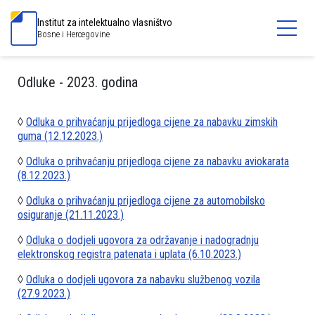
Institut za intelektualno vlasništvo
Bosne i Hercegovine
Odluke - 2023. godina
◊
Odluka o prihvaćanju prijedloga cijene za nabavku zimskih
guma (12.12.2023.)
◊
Odluka o prihvaćanju prijedloga cijene za nabavku aviokarata
(8.12.2023.)
◊
Odluka o prihvaćanju prijedloga cijene za automobilsko
osiguranje (21.11.2023.)
◊
Odluka o dodjeli ugovora za održavanje i nadogradnju
elektronskog registra patenata i uplata (6.10.2023.)
◊
Odluka o dodjeli ugovora za nabavku službenog vozila
(27.9.2023.)