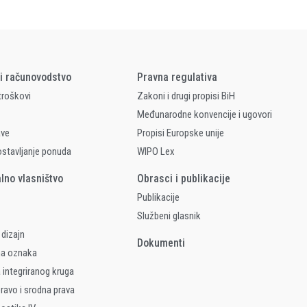
 i računovodstvo
Pravna regulativa
 troškovi
Zakoni i drugi propisi BiH
Međunarodne konvencije i ugovori
ave
Propisi Europske unije
ostavljanje ponuda
WIPO Lex
alno vlasništvo
Obrasci i publikacije
Publikacije
Službeni glasnik
 dizajn
Dokumenti
na oznaka
 integriranog kruga
ravo i srodna prava