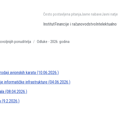
Često postavljena pitanja
Javne nabave
Javni natje
Institut
Financije i računovodstvo
Intelektualno 
ovoljnijih ponuditelja
Odluke - 2026. godina
odaji avionskih karata (10.06.2026.)
e informatičke infrastrukture (04.06.2026.)
ala (08.04.2026.)
 (9.2.2026.)