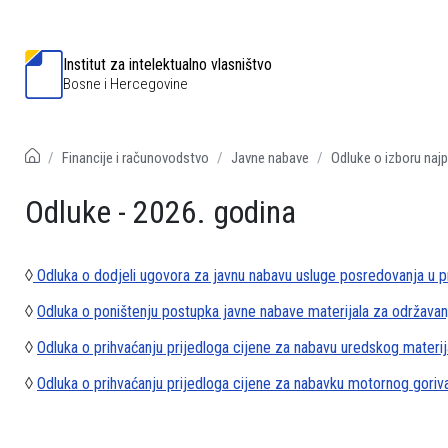
Institut za intelektualno vlasništvo
Bosne i Hercegovine
Financije i računovodstvo
Javne nabave
Odluke o izboru najp
Odluke - 2026. godina
◊
Odluka o dodjeli ugovora za javnu nabavu usluge posredovanja u pr
◊
Odluka o poništenju postupka javne nabave materijala za održavanj
◊
Odluka o prihvaćanju prijedloga cijene za nabavu uredskog materij
◊
Odluka o prihvaćanju prijedloga cijene za nabavku motornog goriva