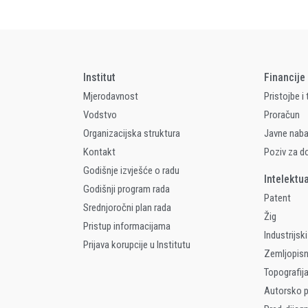
Institut
Financije
Mjerodavnost
Pristojbe i
Vodstvo
Proračun
Organizacijska struktura
Javne nab
Kontakt
Poziv za d
Godišnje izvješće o radu
Intelektu
Godišnji program rada
Patent
Srednjoročni plan rada
Žig
Pristup informacijama
Industrijski
Prijava korupcije u Institutu
Zemljopis
Topografija
Autorsko p