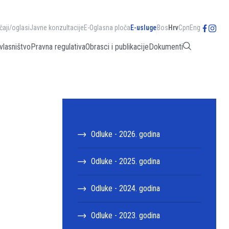
čaji/oglasi
Javne konzultacije
E-Oglasna ploča
E-usluge
Bos
Hrv
Срп
Eng
vlasništvo
Pravna regulativa
Obrasci i publikacije
Dokumenti
Odluke - 2026. godina
Odluke - 2025. godina
Odluke - 2024. godina
Odluke - 2023. godina